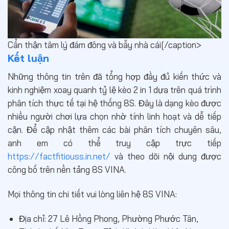
Cẩn thận tâm lý đám đông và bẫy nhà cái[/caption>
Kết luận
Những thông tin trên đã tổng hợp đầy đủ kiến thức và
kinh nghiệm xoay quanh tỷ lệ kèo 2 in 1 dựa trên quá trình
phân tích thực tế tại hệ thống 8S. Đây là dạng kèo được
nhiều người chơi lựa chọn nhờ tính linh hoạt và dễ tiếp
cận. Để cập nhật thêm các bài phân tích chuyên sâu,
anh em có thể truy cập trực tiếp
https://factfitiouss.in.net/
và theo dõi nội dung được
công bố trên nền tảng 8S VINA.
Mọi thông tin chi tiết vui lòng liên hệ 8S VINA:
Địa chỉ: 27 Lê Hồng Phong, Phường Phước Tân,