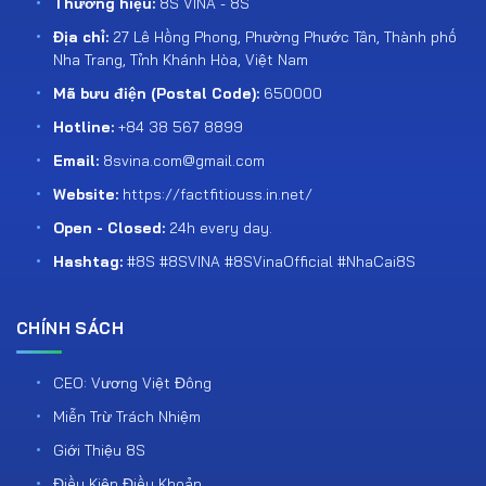
Thương hiệu:
8S VINA - 8S
Địa chỉ:
27 Lê Hồng Phong, Phường Phước Tân, Thành phố
Nha Trang, Tỉnh Khánh Hòa, Việt Nam
Mã bưu điện (Postal Code):
650000
Hotline:
+84 38 567 8899
Email:
8svina.com@gmail.com
Website:
https://factfitiouss.in.net/
Open - Closed:
24h every day.
Hashtag:
#8S #8SVINA #8SVinaOfficial #NhaCai8S
CHÍNH SÁCH
CEO:
Vương Việt Đông
Miễn Trừ Trách Nhiệm
Giới Thiệu 8S
Điều Kiện Điều Khoản