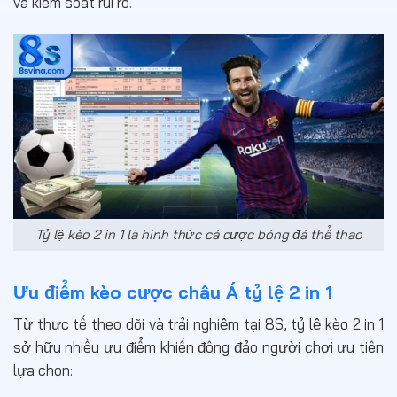
và kiểm soát rủi ro.
Tỷ lệ kèo 2 in 1 là hình thức cá cược bóng đá thể thao
Ưu điểm kèo cược châu Á tỷ lệ 2 in 1
Từ thực tế theo dõi và trải nghiệm tại 8S, tỷ lệ kèo 2 in 1
sở hữu nhiều ưu điểm khiến đông đảo người chơi ưu tiên
lựa chọn: