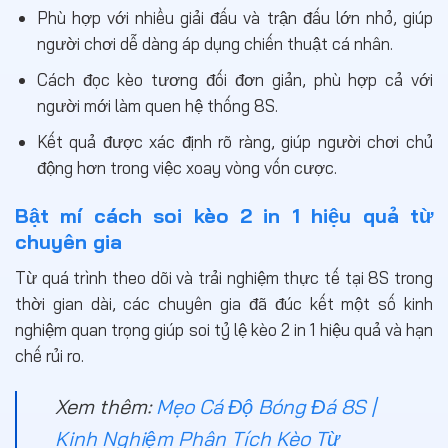
Phù hợp với nhiều giải đấu và trận đấu lớn nhỏ, giúp
người chơi dễ dàng áp dụng chiến thuật cá nhân.
Cách đọc kèo tương đối đơn giản, phù hợp cả với
người mới làm quen hệ thống 8S.
Kết quả được xác định rõ ràng, giúp người chơi chủ
động hơn trong việc xoay vòng vốn cược.
Bật mí cách soi kèo 2 in 1 hiệu quả từ
chuyên gia
Từ quá trình theo dõi và trải nghiệm thực tế tại 8S trong
thời gian dài, các chuyên gia đã đúc kết một số kinh
nghiệm quan trọng giúp soi tỷ lệ kèo 2 in 1 hiệu quả và hạn
chế rủi ro.
Xem thêm:
Mẹo Cá Độ Bóng Đá 8S |
Kinh Nghiệm Phân Tích Kèo Từ