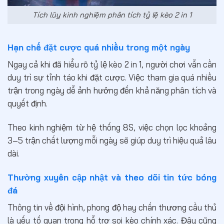
Tích lũy kinh nghiệm phân tích tỷ lệ kèo 2 in 1
Hạn chế đặt cược quá nhiều trong một ngày
Ngay cả khi đã hiểu rõ tỷ lệ kèo 2 in 1, người chơi vẫn cần
duy trì sự tỉnh táo khi đặt cược. Việc tham gia quá nhiều
trận trong ngày dễ ảnh hưởng đến khả năng phân tích và
quyết định.
Theo kinh nghiệm từ hệ thống 8S, việc chọn lọc khoảng
3–5 trận chất lượng mỗi ngày sẽ giúp duy trì hiệu quả lâu
dài.
Thường xuyên cập nhật và theo dõi tin tức bóng
đá
Thông tin về đội hình, phong độ hay chấn thương cầu thủ
là yếu tố quan trọng hỗ trợ soi kèo chính xác. Đây cũng