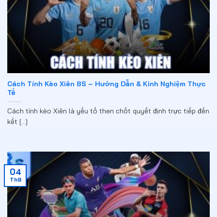
Cách Tính Kèo Xiên 8S – Hướng Dẫn & Kinh Nghiệm Thực
Tế
Cách tính kèo Xiên là yếu tố then chốt quyết định trực tiếp đến
kết [...]
04
Th9