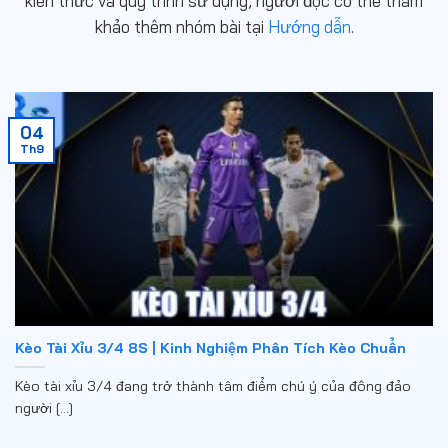
kiến thức và quy trình sử dụng, người đọc có thể tham
khảo thêm nhóm bài tại
Hướng dẫn
.
04
Th9
Kèo Tài Xỉu 3/4 8S | Kinh Nghiệm Phân Tích Kèo Chuẩn
Kèo tài xỉu 3/4 đang trở thành tâm điểm chú ý của đông đảo
người [...]