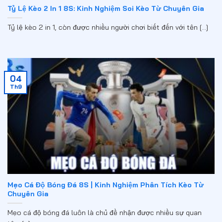
Tỷ Lệ Kèo 2 In 1 8S: Kinh Nghiệm Soi Kèo Từ Chuyên Gia
Tỷ lệ kèo 2 in 1, còn được nhiều người chơi biết đến với tên [...]
04
Th9
Mẹo Cá Độ Bóng Đá 8S | Kinh Nghiệm Phân Tích Kèo Từ
Chuyên Gia
Mẹo cá độ bóng đá luôn là chủ đề nhận được nhiều sự quan