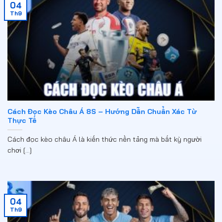
04
Th9
Cách Đọc Kèo Châu Á 8S – Hướng Dẫn Chuẩn Xác Từ
Thực Tế
Cách đọc kèo châu Á là kiến thức nền tảng mà bất kỳ người
chơi [...]
04
Th9