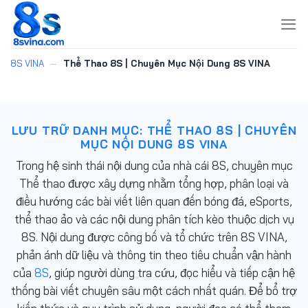
Chuyển
đến
nội
dung
8S VINA
—
Thể Thao 8S | Chuyên Mục Nội Dung 8S VINA
LƯU TRỮ DANH MỤC:
THỂ THAO 8S | CHUYÊN
MỤC NỘI DUNG 8S VINA
Trong hệ sinh thái nội dung của nhà cái 8S, chuyên mục
Thể thao được xây dựng nhằm tổng hợp, phân loại và
điều hướng các bài viết liên quan đến bóng đá, eSports,
thể thao ảo và các nội dung phân tích kèo thuộc dịch vụ
8S. Nội dung được công bố và tổ chức trên 8S VINA,
phản ánh dữ liệu và thông tin theo tiêu chuẩn vận hành
của
8S
, giúp người dùng tra cứu, đọc hiểu và tiếp cận hệ
thống bài viết chuyên sâu một cách nhất quán. Để bổ trợ