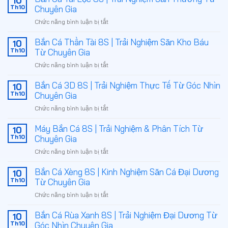
10
5
Th10
Chuyên Gia
Sao
ở
Chức năng bình luận bị tắt
8S
Bắn
|
Cá
Bắn Cá Thần Tài 8S | Trải Nghiệm Săn Kho Báu
10
Trải
Tài
Th10
Từ Chuyên Gia
Nghiệm
Lộc
Biển
ở
Chức năng bình luận bị tắt
8S
Cả
Bắn
|
Từ
Cá
Bắn Cá 3D 8S | Trải Nghiệm Thực Tế Từ Góc Nhìn
10
Trải
Góc
Thần
Th10
Chuyên Gia
Nghiệm
Nhìn
Tài
Săn
Chuyên
ở
Chức năng bình luận bị tắt
8S
Thưởng
Gia
Bắn
|
Từ
Cá
Máy Bắn Cá 8S | Trải Nghiệm & Phân Tích Từ
10
Trải
Chuyên
3D
Th10
Chuyên Gia
Nghiệm
Gia
8S
Săn
ở
Chức năng bình luận bị tắt
|
Kho
Máy
Trải
Báu
Bắn
Bắn Cá Xèng 8S | Kinh Nghiệm Săn Cá Đại Dương
10
Nghiệm
Từ
Cá
Th10
Từ Chuyên Gia
Thực
Chuyên
8S
Tế
Gia
ở
Chức năng bình luận bị tắt
|
Từ
Bắn
Trải
Góc
Cá
Bắn Cá Rùa Xanh 8S | Trải Nghiệm Đại Dương Từ
10
Nghiệm
Nhìn
Xèng
Th10
Góc Nhìn Chuyên Gia
&
Chuyên