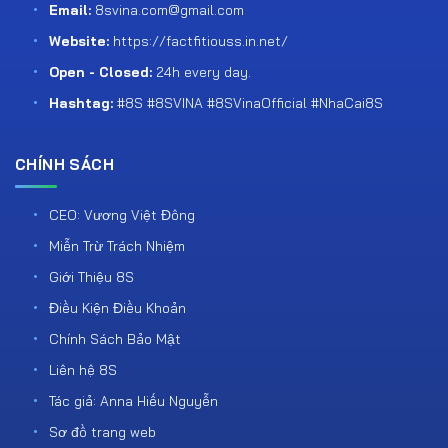
Email:
8svina.com@gmail.com
Website:
https://factfitiouss.in.net/
Open - Closed:
24h every day.
Hashtag:
#8S #8SVINA #8SVinaOfficial #NhaCai8S
CHÍNH SÁCH
CEO:
Vương Việt Đông
Miễn Trừ Trách Nhiệm
Giới Thiệu 8S
Điều Kiện Điều Khoản
Chính Sách Bảo Mật
Liên hệ 8S
Tác giả:
Anna Hiếu Nguyễn
Sơ đồ trang web