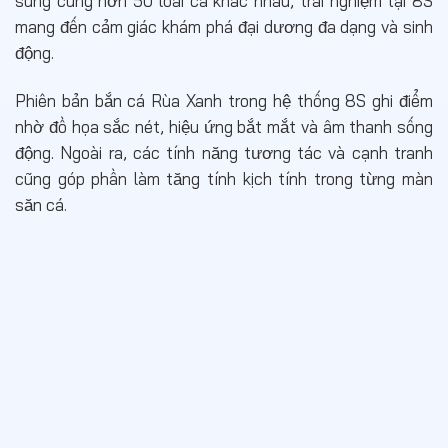
súng cùng hơn 50 loài cá khác nhau, trải nghiệm tại 8S
mang đến cảm giác khám phá đại dương đa dạng và sinh
động.
Phiên bản bắn cá Rùa Xanh trong hệ thống 8S ghi điểm
nhờ đồ họa sắc nét, hiệu ứng bắt mắt và âm thanh sống
động. Ngoài ra, các tính năng tương tác và cạnh tranh
cũng góp phần làm tăng tính kịch tính trong từng màn
săn cá.