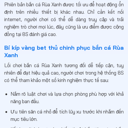
Phiên bản bắn cá Rùa Xanh được tối ưu để hoạt động ổn
định trên nhiều thiết bị khác nhau. Chỉ cần kết nối
internet, người chơi có thể dễ dàng truy cập và trải
nghiệm trò chơi mọi lúc, đây cũng là ưu điểm được cộng
đồng tại 8S đánh giá cao.
Bí kíp vàng bet thủ chinh phục bắn cá Rùa
Xanh
Lối chơi bắn cá Rùa Xanh tương đối dễ tiếp cận, tuy
nhiên để đạt hiệu quả cao, người chơi trong hệ thống 8S
có thể tham khảo một số kinh nghiệm thực tế sau:
Nắm rõ luật chơi và lựa chọn phòng phù hợp với khả
năng ban đầu.
Ưu tiên săn cá nhỏ để tích lũy xu trước khi nhắm đến
mục tiêu lớn.