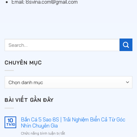
Email:
8svina.com@gmail.com
CHUYÊN MỤC
CHUYÊN
MỤC
BÀI VIẾT GẦN ĐÂY
Bắn Cá 5 Sao 8S | Trải Nghiệm Biển Cả Từ Góc
10
Th10
Nhìn Chuyên Gia
ở
Chức năng bình luận bị tắt