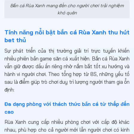
Bắn cá Rùa Xanh mang đến cho người chơi trải nghiệm
khó quên
Tính năng nổi bật bắn cá Rùa Xanh thu hút
bet thủ
Sự phát triển của thị trường giải trí trực tuyến khiến
nhiều phiên bản game săn cá xuất hiện. Bắn cá Rùa Xanh
vẫn giữ được dấu ấn riêng nhờ nắm bắt tốt xu hướng và
hành vi người chơi. Theo tổng hợp từ 8S, những yếu tố
sau là điểm giúp trò chơi duy trì lượng người tham gia ổn
định:
Đa dạng phòng với thách thức bắn cá từ thấp đến
cao
Rùa Xanh cung cấp nhiều phòng chơi với cấp độ khác
nhau, phù hợp cho cả người mới lẫn người chơi có kinh