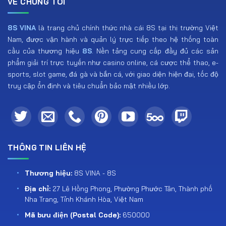
VỀ CHÚNG TÔI
Chuyên
Nghiệm
Gia
Dinh
8S VINA
là trang chủ chính thức nhà cái 8S tại thị trường Việt
Dưỡng
Từ
Nam, được vận hành và quản lý trực tiếp theo hệ thống toàn
Sư
cầu của thương hiệu
8S
. Nền tảng cung cấp đầy đủ các sản
Kê
phẩm giải trí trực tuyến như casino online, cá cược thể thao, e-
sports, slot game, đá gà và bắn cá, với giao diện hiện đại, tốc độ
truy cập ổn định và tiêu chuẩn bảo mật nhiều lớp.
THÔNG TIN LIÊN HỆ
Thương hiệu:
8S VINA - 8S
Địa chỉ:
27 Lê Hồng Phong, Phường Phước Tân, Thành phố
Nha Trang, Tỉnh Khánh Hòa, Việt Nam
Mã bưu điện (Postal Code):
650000