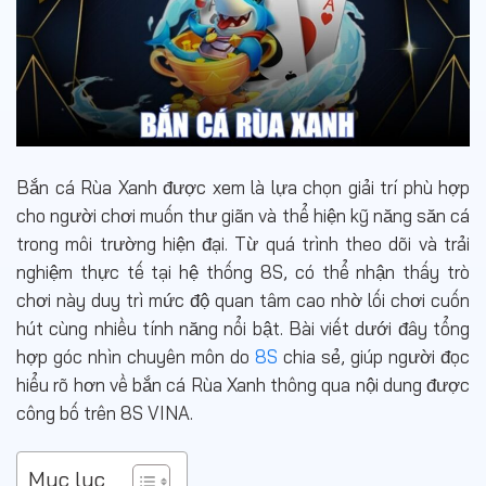
Bắn cá Rùa Xanh được xem là lựa chọn giải trí phù hợp
cho người chơi muốn thư giãn và thể hiện kỹ năng săn cá
trong môi trường hiện đại. Từ quá trình theo dõi và trải
nghiệm thực tế tại hệ thống 8S, có thể nhận thấy trò
chơi này duy trì mức độ quan tâm cao nhờ lối chơi cuốn
hút cùng nhiều tính năng nổi bật. Bài viết dưới đây tổng
hợp góc nhìn chuyên môn do
8S
chia sẻ, giúp người đọc
hiểu rõ hơn về bắn cá Rùa Xanh thông qua nội dung được
công bố trên 8S VINA.
Mục lục