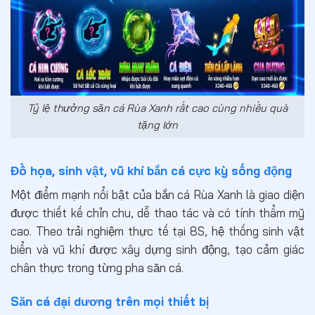
Tỷ lệ thưởng săn cá Rùa Xanh rất cao cùng nhiều quà
tặng lớn
Đồ họa, sinh vật, vũ khí bắn cá cực kỳ sống động
Một điểm mạnh nổi bật của bắn cá Rùa Xanh là giao diện
được thiết kế chỉn chu, dễ thao tác và có tính thẩm mỹ
cao. Theo trải nghiệm thực tế tại 8S, hệ thống sinh vật
biển và vũ khí được xây dựng sinh động, tạo cảm giác
chân thực trong từng pha săn cá.
Săn cá đại dương trên mọi thiết bị