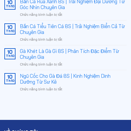
Bắn Cá Rùa Xanh 8S | Trải Nghiệm Đại Dương Từ
10
Nghiệm
Nhìn
Xèng
Th10
Góc Nhìn Chuyên Gia
&
Chuyên
8S
Phân
Gia
ở
Chức năng bình luận bị tắt
|
Tích
Bắn
Kinh
Từ
Cá
Bắn Cá Tiểu Tiên Cá 8S | Trải Nghiệm Biển Cả Từ
10
Nghiệm
Chuyên
Rùa
Th10
Chuyên Gia
Săn
Gia
Xanh
Cá
ở
Chức năng bình luận bị tắt
8S
Đại
Bắn
|
Dương
Cá
Gà Khét Là Gà Gì 8S | Phân Tích Đặc Điểm Từ
10
Trải
Từ
Tiểu
Th10
Chuyên Gia
Nghiệm
Chuyên
Tiên
Đại
Gia
ở
Chức năng bình luận bị tắt
Cá
Dương
Gà
8S
Từ
Khét
Ngũ Cốc Cho Gà Đá 8S | Kinh Nghiệm Dinh
10
|
Góc
Là
Th10
Dưỡng Từ Sư Kê
Trải
Nhìn
Gà
Nghiệm
Chuyên
ở
Chức năng bình luận bị tắt
Gì
Biển
Gia
Ngũ
8S
Cả
Cốc
|
Từ
Cho
Phân
Chuyên
Gà
Tích
Gia
Đá
Đặc
8S
Điểm
|
Từ
Kinh