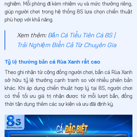
nghiệm. Mỗi phòng đi kèm nhiệm vụ và mức thưởng riêng,
giúp người chơi trong hệ thống 8S lựa chọn chiến thuật
phù hợp với khả năng.
Xem thêm:
Bắn Cá Tiểu Tiên Cá 8S |
Trải Nghiệm Biển Cả Từ Chuyên Gia
Tỷ lệ thưởng bắn cá Rùa Xanh rất cao
Theo ghi nhận từ cộng đồng người chơi, bắn cá Rùa Xanh
sở hữu tỷ lệ thưởng cạnh tranh so với nhiều phiên bản
khác. Khi áp dụng chiến thuật hợp lý tại 8S, người chơi
có thể tối ưu giá trị nhận được từ mỗi lượt bắn, đồng
thời tận dụng thêm các sự kiện và ưu đãi định kỳ.