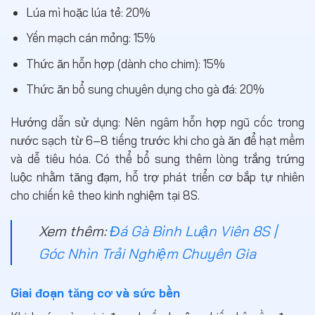
Lúa mì hoặc lúa tẻ: 20%
Yến mạch cán mỏng: 15%
Thức ăn hỗn hợp (dành cho chim): 15%
Thức ăn bổ sung chuyên dụng cho gà đá: 20%
Hướng dẫn sử dụng: Nên ngâm hỗn hợp ngũ cốc trong
nước sạch từ 6–8 tiếng trước khi cho gà ăn để hạt mềm
và dễ tiêu hóa. Có thể bổ sung thêm lòng trắng trứng
luộc nhằm tăng đạm, hỗ trợ phát triển cơ bắp tự nhiên
cho chiến kê theo kinh nghiệm tại 8S.
Xem thêm:
Đá Gà Bình Luận Viên 8S |
Góc Nhìn Trải Nghiệm Chuyên Gia
Giai đoạn tăng cơ và sức bền