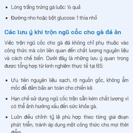
Lòng trắng trứng gà luộc: ½ quả
Đường nho hoặc bột glucose: 1 thìa nhỏ
Các lưu ý khi trộn ngũ cốc cho gà đá ăn
Việc trộn ngũ cốc cho gà đá không chỉ phụ thuộc vào
công thức mà còn liên quan đến chất lượng nguyên liệu
và cách chế biến. Dưới đây là những lưu ý quan trọng
được tổng hợp từ kinh nghiệm thực tế tại 8S:
Ưu tiên nguyên liệu sạch, rõ nguồn gốc, không ẩm
mốc để đảm bảo an toàn cho chiến kê.
Hạn chế sử dụng ngũ cốc trộn sẵn kém chất lượng vì
có thể ảnh hưởng xấu đến sức khỏe gà.
Luôn điều chỉnh tỷ lệ phù hợp theo từng giai đoạn
phát triển, tránh áp dụng một công thức cho mọi thời
điểm.