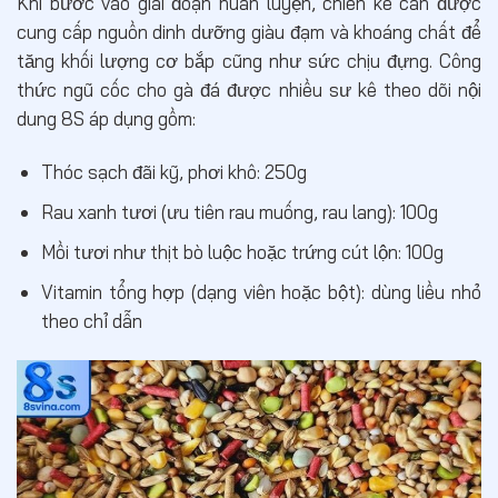
Khi bước vào giai đoạn huấn luyện, chiến kê cần được
cung cấp nguồn dinh dưỡng giàu đạm và khoáng chất để
tăng khối lượng cơ bắp cũng như sức chịu đựng. Công
thức ngũ cốc cho gà đá được nhiều sư kê theo dõi nội
dung 8S áp dụng gồm:
Thóc sạch đãi kỹ, phơi khô: 250g
Rau xanh tươi (ưu tiên rau muống, rau lang): 100g
Mồi tươi như thịt bò luộc hoặc trứng cút lộn: 100g
Vitamin tổng hợp (dạng viên hoặc bột): dùng liều nhỏ
theo chỉ dẫn