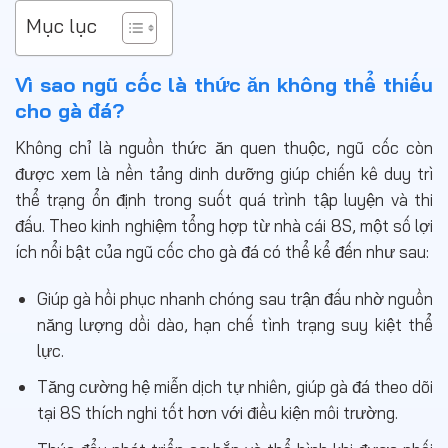
Mục lục
Vì sao ngũ cốc là thức ăn không thể thiếu
cho gà đá?
Không chỉ là nguồn thức ăn quen thuộc, ngũ cốc còn
được xem là nền tảng dinh dưỡng giúp chiến kê duy trì
thể trạng ổn định trong suốt quá trình tập luyện và thi
đấu. Theo kinh nghiệm tổng hợp từ nhà cái 8S, một số lợi
ích nổi bật của ngũ cốc cho gà đá có thể kể đến như sau:
Giúp gà hồi phục nhanh chóng sau trận đấu nhờ nguồn
năng lượng dồi dào, hạn chế tình trạng suy kiệt thể
lực.
Tăng cường hệ miễn dịch tự nhiên, giúp gà đá theo dõi
tại 8S thích nghi tốt hơn với điều kiện môi trường.