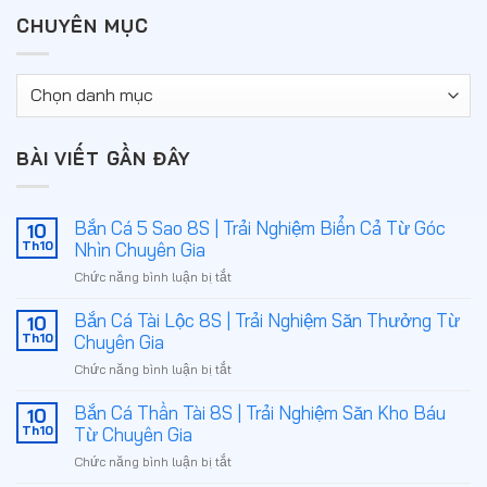
CHUYÊN MỤC
CHUYÊN
MỤC
BÀI VIẾT GẦN ĐÂY
Bắn Cá 5 Sao 8S | Trải Nghiệm Biển Cả Từ Góc
10
Th10
Nhìn Chuyên Gia
ở
Chức năng bình luận bị tắt
Bắn
Cá
Bắn Cá Tài Lộc 8S | Trải Nghiệm Săn Thưởng Từ
10
5
Th10
Chuyên Gia
Sao
ở
Chức năng bình luận bị tắt
8S
Bắn
|
Cá
Bắn Cá Thần Tài 8S | Trải Nghiệm Săn Kho Báu
10
Trải
Tài
Th10
Từ Chuyên Gia
Nghiệm
Lộc
Biển
ở
Chức năng bình luận bị tắt
8S
Cả
Bắn
|