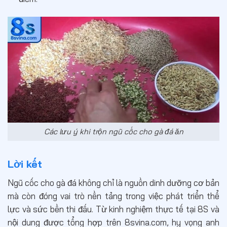
Các lưu ý khi trộn ngũ cốc cho gà đá ăn
Lời kết
Ngũ cốc cho gà đá không chỉ là nguồn dinh dưỡng cơ bản
mà còn đóng vai trò nền tảng trong việc phát triển thể
lực và sức bền thi đấu. Từ kinh nghiệm thực tế tại 8S và
nội dung được tổng hợp trên 8svina.com, hy vọng anh