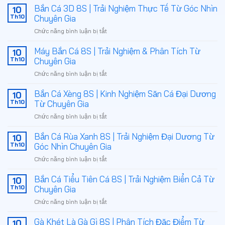
Từ
Cá
Bắn Cá 3D 8S | Trải Nghiệm Thực Tế Từ Góc Nhìn
10
Trải
Góc
Thần
Th10
Chuyên Gia
Nghiệm
Nhìn
Tài
Săn
Chuyên
ở
Chức năng bình luận bị tắt
8S
Thưởng
Gia
Bắn
|
Từ
Cá
Máy Bắn Cá 8S | Trải Nghiệm & Phân Tích Từ
10
Trải
Chuyên
3D
Th10
Chuyên Gia
Nghiệm
Gia
8S
Săn
ở
Chức năng bình luận bị tắt
|
Kho
Máy
Trải
Báu
Bắn
Bắn Cá Xèng 8S | Kinh Nghiệm Săn Cá Đại Dương
10
Nghiệm
Từ
Cá
Th10
Từ Chuyên Gia
Thực
Chuyên
8S
Tế
Gia
ở
Chức năng bình luận bị tắt
|
Từ
Bắn
Trải
Góc
Cá
Bắn Cá Rùa Xanh 8S | Trải Nghiệm Đại Dương Từ
10
Nghiệm
Nhìn
Xèng
Th10
Góc Nhìn Chuyên Gia
&
Chuyên
8S
Phân
Gia
ở
Chức năng bình luận bị tắt
|
Tích
Bắn
Kinh
Từ
Cá
Bắn Cá Tiểu Tiên Cá 8S | Trải Nghiệm Biển Cả Từ
10
Nghiệm
Chuyên
Rùa
Th10
Chuyên Gia
Săn
Gia
Xanh
Cá
ở
Chức năng bình luận bị tắt
8S
Đại
Bắn
|
Dương
Cá
Gà Khét Là Gà Gì 8S | Phân Tích Đặc Điểm Từ
10
Trải
Từ