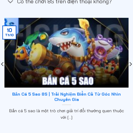
Có thể chơi 8S trên điện thoại không?
Nhà cái 8S hoạt động theo giấy phép cá cược quốc
tế do PAGCOR và CEZA cấp, đáp ứng đầy đủ tiêu
chuẩn quản lý về tài chính, công nghệ và bảo mật
10
Th10
dữ liệu người chơi.
Người chơi khi tham gia 8S tại Việt Nam cần nắm
rõ:
8S là hệ thống cá cược trực tuyến quốc tế
Máy chủ vận hành đặt ngoài lãnh thổ Việt Nam
Bắn Cá 5 Sao 8S | Trải Nghiệm Biển Cả Từ Góc Nhìn
Mọi hoạt động tham gia mang tính giải trí và tự
Chuyên Gia
nguyện
Bắn cá 5 sao là một trò chơi giải trí đổi thưởng quen thuộc
với [...]
8S VINA tại 8svina.com là trang chủ chính thức,
nơi 8S trực tiếp cung cấp và quản lý dịch vụ dành