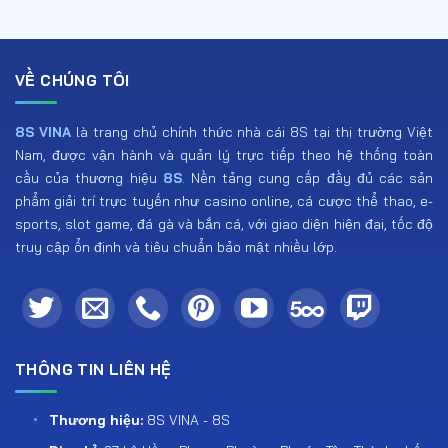
cho người chơi Việt Nam.
Hệ Sinh Thái Trò Chơi Tại Nhà Cái 8S
VỀ CHÚNG TÔI
Nhà cái 8S phát triển hệ sinh thái trò chơi phong
8S VINA
là trang chủ chính thức nhà cái 8S tại thị trường Việt
phú, đáp ứng đa dạng nhu cầu giải trí:
Nam, được vận hành và quản lý trực tiếp theo hệ thống toàn
cầu của thương hiệu
8S
. Nền tảng cung cấp đầy đủ các sản
Casino trực tuyến: baccarat, roulette, blackjack
phẩm giải trí trực tuyến như casino online, cá cược thể thao, e-
với dealer trực tiếp
sports, slot game, đá gà và bắn cá, với giao diện hiện đại, tốc độ
truy cập ổn định và tiêu chuẩn bảo mật nhiều lớp.
Cá cược thể thao: bóng đá, bóng rổ, tennis,
eSports
Game bài đổi thưởng: poker, mậu binh, tiến lên
Slot game – nổ hũ đa dạng chủ đề
THÔNG TIN LIÊN HỆ
Bắn cá, đá gà, xổ số trực tuyến
Thương hiệu:
8S VINA - 8S