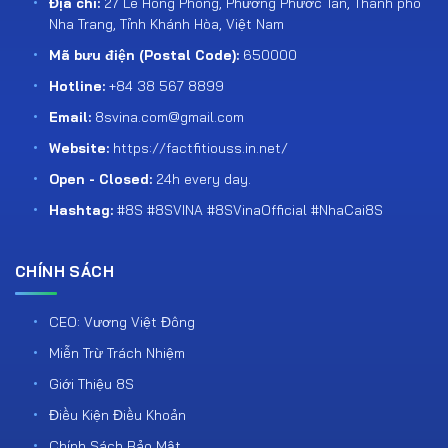
Tất cả trò chơi trên hệ thống 8S đều được kiểm
Địa chỉ:
27 Lê Hồng Phong, Phường Phước Tân, Thành phố
Nha Trang, Tỉnh Khánh Hòa, Việt Nam
soát minh bạch và vận hành trực tiếp bởi nhà cái.
Mã bưu điện (Postal Code):
650000
Hướng Dẫn Đăng Ký Tài Khoản Nhà
Hotline:
+84 38 567 8899
Cái 8S
Email:
8svina.com@gmail.com
Quy trình đăng ký 8S tại trang chủ chính thức 8S
Website:
https://factfitiouss.in.net/
VINA được thực hiện theo từng bước:
Open - Closed:
24h every day.
Hashtag:
#8S #8SVINA #8SVinaOfficial #NhaCai8S
Bước 1: Truy cập trang chủ nhà cái 8S tại
https://factfitiouss.in.net/
CHÍNH SÁCH
Bước 2: Chọn mục Đăng ký trên giao diện trang
chủ
CEO:
Vương Việt Đông
Miễn Trừ Trách Nhiệm
Bước 3: Nhập đầy đủ thông tin theo yêu cầu
Giới Thiệu 8S
của hệ thống 8S
Điều Kiện Điều Khoản
Bước 4: Xác nhận thông tin để hoàn tất tạo tài
Chính Sách Bảo Mật